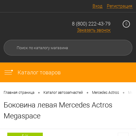
Вход
Регистрация
8 (800) 222-43-79
0
Заказать звонок
Каталог товаров
•
•
•
Главная страница
Каталог автозапчастей
Mercedes Actros
Merc
Боковина левая Mercedes Actros
Megaspace