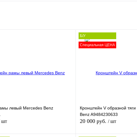
Б/У
Специальная ЦЕНА
амы левый Mercedes Benz
Кронштейн V образной тяги
1
Benz A9484230633
20 000 руб.
/ шт
/ шт