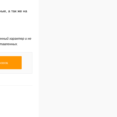
ые, а так же на
нный характер и не
ставленных.
вонок