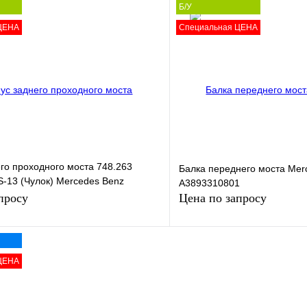
Б/У
В корзину
ЦЕНА
Специальная ЦЕНА
лик
Сравнение
Купить в 1 клик
В
В избранное
наличии
н
го проходного моста 748.263
Балка переднего моста Mer
-13 (Чулок) Mercedes Benz
A3893310801
1
просу
Цена по запросу
ЦЕНА
Запросить цену
Запросить