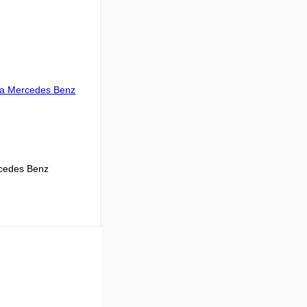
В корзину
Сравнение
В
аличии
cedes Benz
 цену