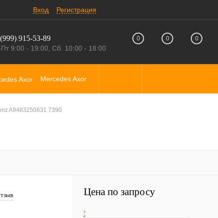
Вход
Регистрация
(999) 915-53-89
0
0
0
Пт 9:00 - 19:00, Сб. 10:00 - 18:00
Mercedes Axor
enz A9483250631 7390
Цена по запросу
отзыв