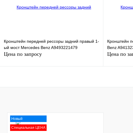
Купить в 1 к
В избранное
В
наличии
В избранное
Кронштейн передней рессоры задний правый 1-
Кронштейн п
ый мост Mercedes Benz A9493221479
Benz A94132
Цена по запросу
Цена по за
Запросить цену
Купить в 1 клик
Сравнение
Купить в 1 к
В избранное
В
В избранное
наличии
Новый
Специальная ЦЕНА