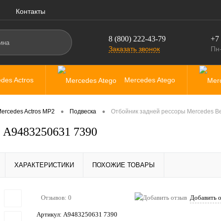
Контакты
8 (800) 222-43-79
+7 
Заказать звонок
Пн-
des Actros
Mercedes Atego
•
•
ercedes Actros MP2
Подвеска
Отбойник задней рессоры Mercedes B
z A9483250631 7390
ХАРАКТЕРИСТИКИ
ПОХОЖИЕ ТОВАРЫ
Отзывов: 0
Добавить 
Артикул:
A9483250631 7390