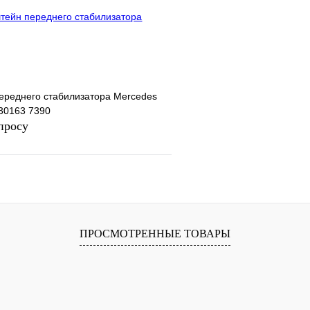
лик
Сравнение
Купить в 1 клик
В
В избранное
наличии
н
ереднего стабилизатора Mercedes
30163 7390
просу
Запросить цену
ПРОСМОТРЕННЫЕ ТОВАРЫ
лик
Сравнение
В
наличии