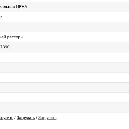
циальная ЦЕНА
nz
ней рессоры
 7390
грузить
/
Загрузить
/
Загрузить