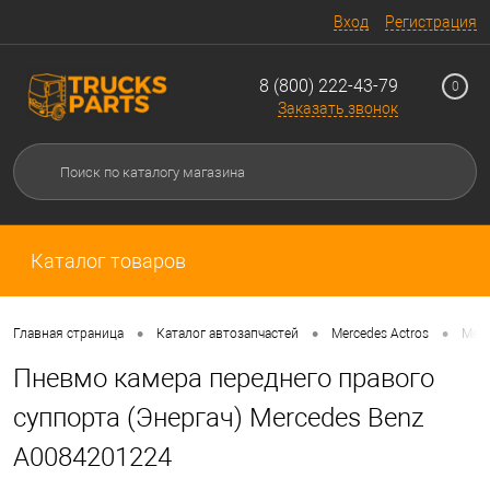
Вход
Регистрация
8 (800) 222-43-79
0
Заказать звонок
Каталог товаров
•
•
•
Главная страница
Каталог автозапчастей
Mercedes Actros
Merc
Пневмо камера переднего правого
суппорта (Энергач) Mercedes Benz
A0084201224