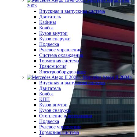
Mercedes Atego 1998-
2003
Впускная и выпускная система
Двигатель
Кабины
Колёса
Кузов внутри
Кузов снаружи
Подвеска
Рулевое управление
Система охлаждения
Тормозная система
Трансмиссия
Электрооборудование
Mercedes Atego II 2004>
Впускная и выпускная система
Двигатель
Колёса
КПП
Кузов внутри
Кузов снаружи
Отопление и вентиляция
Подвеска
Рулевое управление
Тормозная система