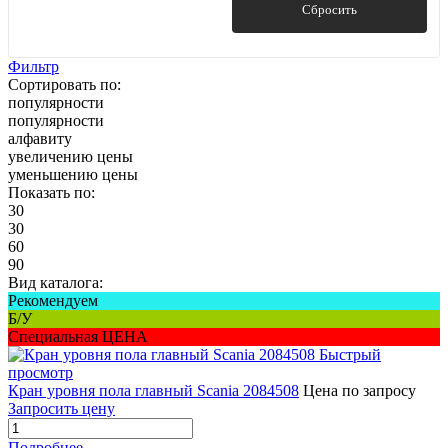
Показать
Сбросить
Фильтр
Сортировать по:
популярности
популярности
алфавиту
увеличению цены
уменьшению цены
Показать по:
30
30
60
90
Вид каталога:
Рекомендуем
Б/У
Специальная ЦЕНА
Быстрый
просмотр
Кран уровня пола главный Scania 2084508
Цена по запросу
Запросить цену
Подробнее