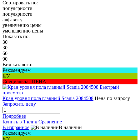
Сортировать по:
популярности
популярности
алфавиту
увеличению цены
уменьшению цены
Показать по:
30
30
60
90
Вид каталога:
Рекомендуем
Б/У
Специальная ЦЕНА
Быстрый
просмотр
Кран уровня пола главный Scania 2084508
Цена по запросу
Запросить цену
Подробнее
Купить в 1 клик
Сравнение
В избранное
В наличии
Рекомендуем
Б/У