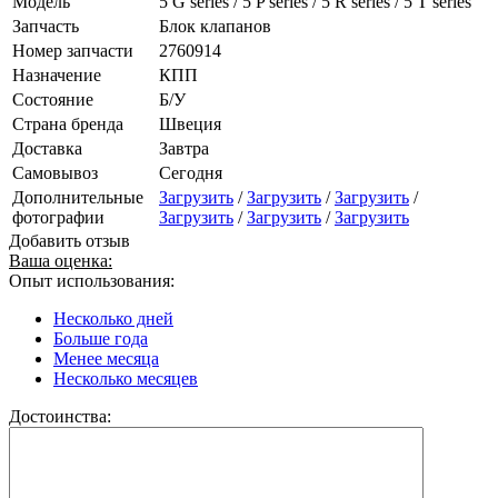
Модель
5 G series / 5 P series / 5 R series / 5 T series
Запчасть
Блок клапанов
Номер запчасти
2760914
Назначение
КПП
Состояние
Б/У
Страна бренда
Швеция
Доставка
Завтра
Самовывоз
Сегодня
Дополнительные
Загрузить
/
Загрузить
/
Загрузить
/
фотографии
Загрузить
/
Загрузить
/
Загрузить
Добавить отзыв
Ваша оценка:
Опыт использования:
Несколько дней
Больше года
Менее месяца
Несколько месяцев
Достоинства: