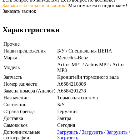
Закажите бесплатный звонок!
Мы поможем и подскажем!
Заказать звонок
Характеристики
Прочие
Наши предложения
Б/У / Специальная ЦЕНА
Марка
Mercedes-Benz
Actros MP1 / Actros MP2 / Actros
Модель
MP3
Запчасть
Кронштейн тормозного вала
Номер запчасти
A6584210806
Замена номера (Аналог)
A6584201278
Назначение
Тормозная система
Состояние
Б/У
Страна бренда
Германия
Доставка
Завтра
Самовывоз
Сегодня
Дополнительные
Загрузить
/
Загрузить
/
Загрузить
/
фотографии
Загрузить