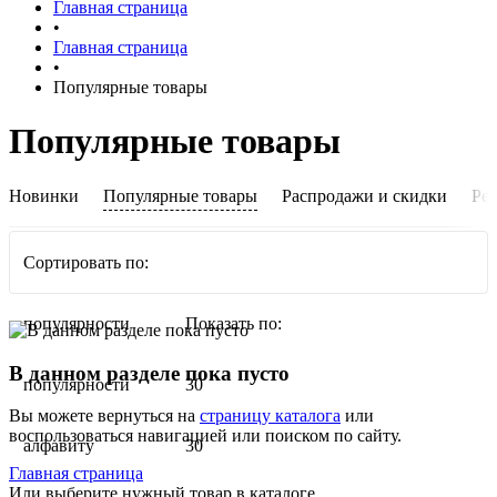
Главная страница
•
Главная страница
•
Популярные товары
Популярные товары
Новинки
Популярные товары
Распродажи и скидки
Ре
Сортировать по:
популярности
Показать по:
В данном разделе пока пусто
популярности
30
Вы можете вернуться на
страницу каталога
или
воспользоваться навигацией или поиском по сайту.
алфавиту
30
Главная страница
Или выберите нужный товар в каталоге.